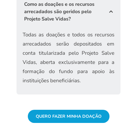
seu e-mail um boleto com o valor 
de Carvalho, 329, Calçadinho).
Como as doações e os recursos 
José Paulo: (31) 9 8631-0013
estipulado para pagamento.
arrecadados são geridos pelo 
José Geraldo: (31) 9 8789-0988
Projeto Salve Vidas?
contato
@
salvevidas.com.br
Todas as doações e todos os recursos 
arrecadados serão depositados em 
conta titularizada pelo Projeto Salve 
Vidas, aberta exclusivamente para a 
formação do fundo para apoio às 
instituições beneficiárias.
QUERO FAZER MINHA DOAÇÃO